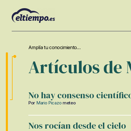
Glosario
de
Cambio
Climático
Amplía tu conocimiento…
y
Artículos de
de
Sostenibilidad
No hay consenso científic
Por
Mario Picazo
meteo
Nos rocían desde el cielo