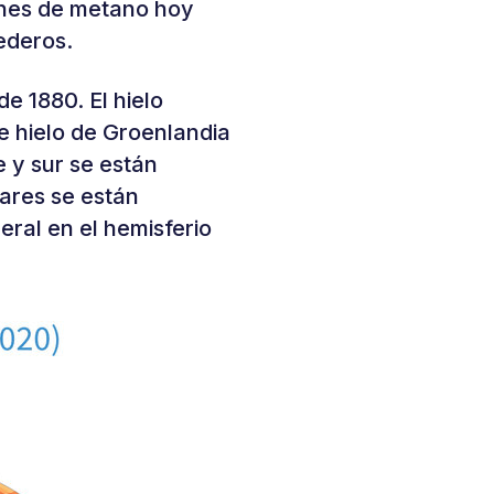
iones de metano hoy
ederos.
e 1880. El hielo
e hielo de Groenlandia
e y sur se están
iares se están
ral en el hemisferio