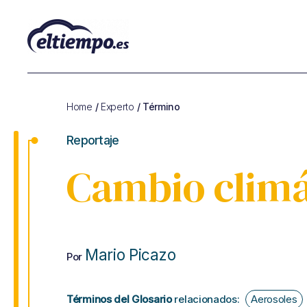
Glosario
de
Cambio
Home
/
Experto
/ Término
Climático
y
Reportaje
de
Sostenibilidad
Cambio climá
Mario Picazo
Por
Términos del Glosario
relacionados:
Aerosoles