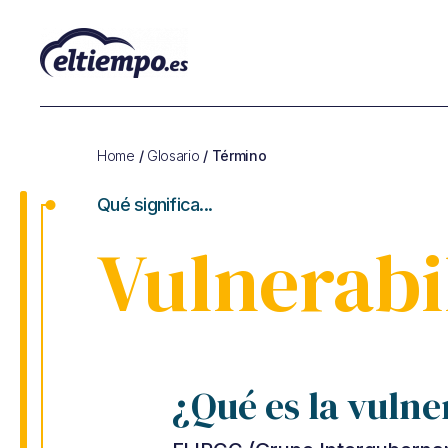
Glosario
de
Cambio
Home
/
Glosario
/ Término
Climático
y
Qué significa...
de
Sostenibilidad
Vulnerabi
¿Qué es la vulne