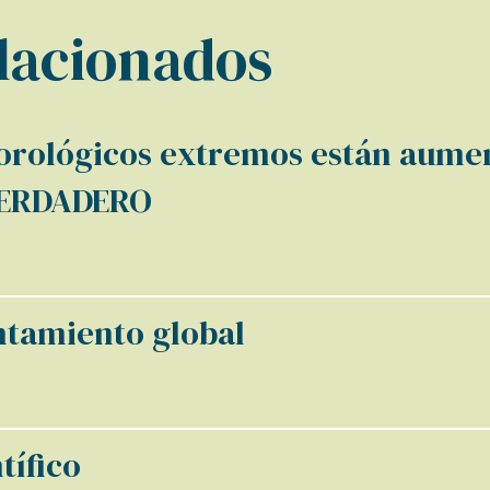
elacionados
rológicos extremos están aumen
 VERDADERO
ntamiento global
tífico