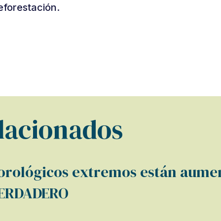
eforestación.
elacionados
rológicos extremos están aumen
 VERDADERO