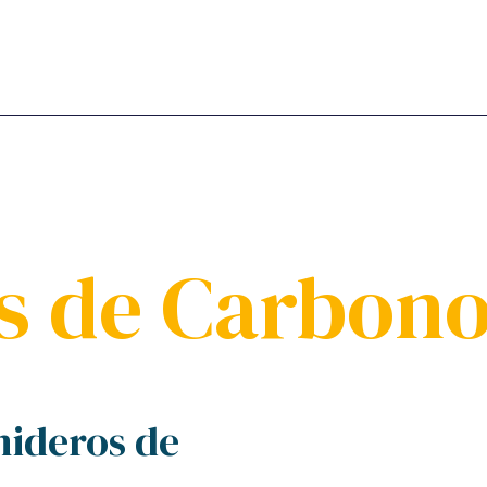
s de Carbon
mideros de