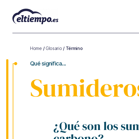
Glosario
de
Cambio
Home
/
Glosario
/ Término
Climático
y
Qué significa...
de
Sostenibilidad
Sumidero
¿Qué son los su
carbono?