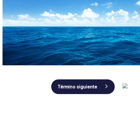
Navegación
Término siguiente
de
entradas