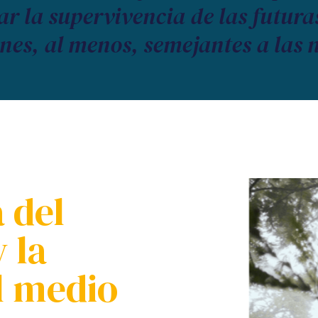
ar la supervivencia de las futur
nes, al menos, semejantes a las 
 del
 la
l medio