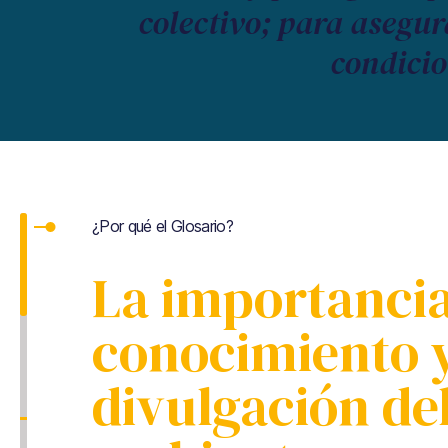
colectivo; para asegur
condicio
¿Por qué el Glosario?
La importancia
conocimiento y
divulgación de