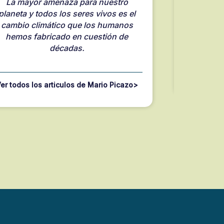
La mayor amenaza para nuestro
Aunque 
planeta y todos los seres vivos es el
para tod
cambio climático que los humanos
para m
hemos fabricado en cuestión de
cli
décadas.
Ver todo
er todos los articulos de Mario Picazo