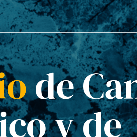
io
de Ca
ico y de