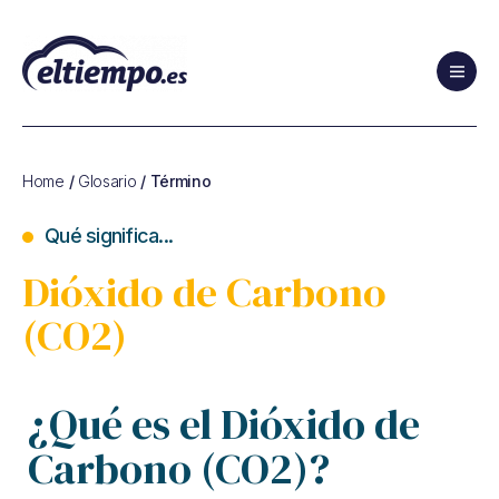
Glosario
de
Cambio
Home
/
Glosario
/ Término
Climático
y
Qué significa...
de
Sostenibilidad
Dióxido de Carbono
(CO2)
¿Qué es el Dióxido de
Carbono (CO2)?