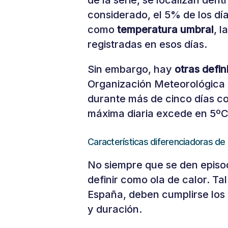
de la serie, se localizan dent
considerado, el 5% de los dí
como
temperatura umbral
, 
registradas en esos días.
Sin embargo, hay
otras defin
Organización Meteorológica 
durante más de cinco días c
máxima diaria excede en 5ºC
Características diferenciadoras de 
No siempre que se den episo
definir como ola de calor. Ta
España, deben cumplirse los c
y duración.