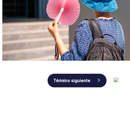
Navegación
Término siguiente
de
entradas