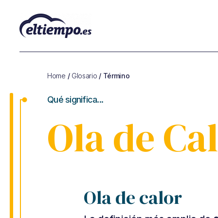
Glosario
de
Cambio
Home
/
Glosario
/ Término
Climático
y
Qué significa...
de
Sostenibilidad
Ola de Ca
Ola de calor