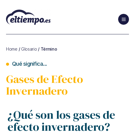
Glosario
de
Cambio
Home
/
Glosario
/ Término
Climático
y
Qué significa...
de
Sostenibilidad
Gases de Efecto
Invernadero
¿Qué son los gases de
efecto invernadero?