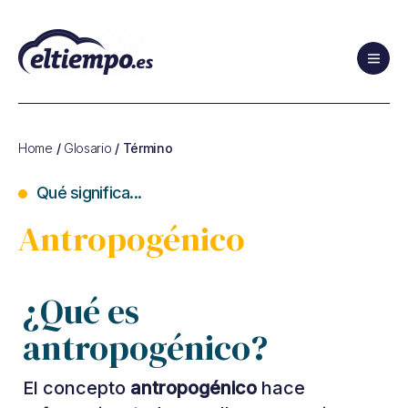
Glosario
de
Cambio
Home
/
Glosario
/ Término
Climático
y
Qué significa...
de
Sostenibilidad
Antropogénico
¿Qué es
antropogénico?
El concepto
antropogénico
hace