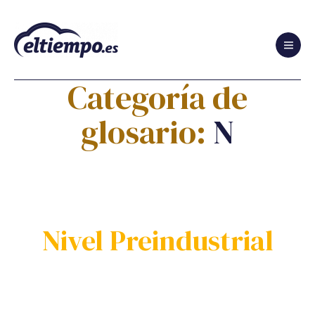
Glosario
de
Categoría de
Cambio
Climático
glosario:
N
y
de
Sostenibilidad
Nivel Preindustrial