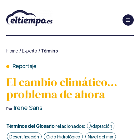
Glosario
de
Cambio
Home
/
Experto
/ Término
Climático
y
Reportaje
de
Sostenibilidad
El cambio climático…
problema de ahora
Irene Sans
Por
Términos del Glosario
relacionados:
Adaptación
Desertificación
Ciclo Hidrológico
Nivel del mar