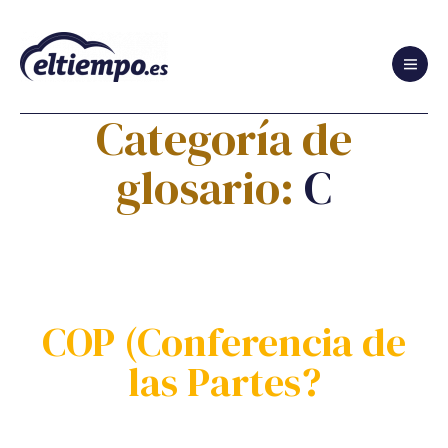
Glosario
de
Categoría de
Cambio
Climático
glosario:
C
y
de
Sostenibilidad
COP (Conferencia de
las Partes?